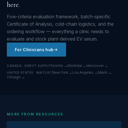
here.
Five-criteria evaluation framework, batch-specific
Certificate of Analysis, cold-chain logistics, and the
ordering workflow — everything a clinic needs to
evaluate and stock plant-derived EV serum.
For Clinicians hub
Toronto →
Montréal →
Vancouver →
CANADA · DIRECT SUPPLY
New York →
Los Angeles →
Miami →
UNITED STATES · WAITLIST
Chicago →
MORE FROM RESOURCES