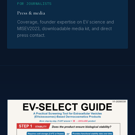
FOR JOURNALISTS
Press & media
Coverage, founder expertise on EV science and
MISEV2023, downloadable media kit, and direct
press contact.