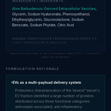
INGREDIENTS / INGRÉDIENTS
Aloe Barbadensis-Derived Extracellular Vesicles
,
Glycerin, Sodium Hyaluronate, Phenoxyethanol,
Ethylhexylglycerin, Gluconolactone, Sodium
Benzoate, Sodium Phytate, Citric Acid
PARABEN-FREE
PHTHALATE-FREE
FRAGRANCE-FREE
PH 5.0
Listed in descending order of predominance
Keep frozen until ready to use. Once opened, store at 4°C — use within 4
weeks. Do not refreeze.
FORMULATION RATIONALE
EVs as a multi-payload delivery system
Proteomics characterization of the Vesera™ serum's
EV fraction identified a large number of proteins
distributed across three functional categories:
antioxidant-associated, anti-inflammatory-