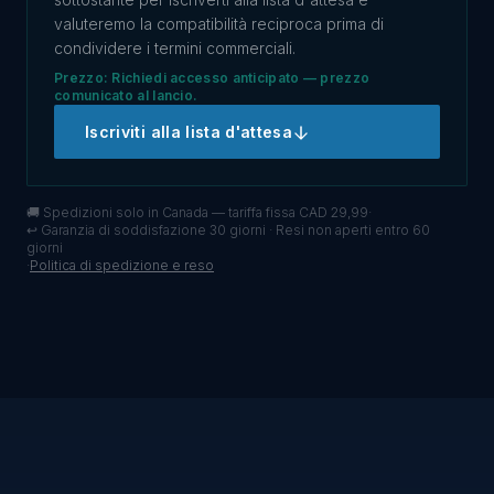
valuteremo la compatibilità reciproca prima di
condividere i termini commerciali.
Prezzo: Richiedi accesso anticipato — prezzo
comunicato al lancio.
Iscriviti alla lista d'attesa
🚚
Spedizioni solo in Canada — tariffa fissa CAD 29,99
·
↩
Garanzia di soddisfazione 30 giorni · Resi non aperti entro 60
giorni
·
Politica di spedizione e reso