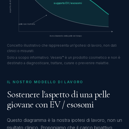
aspetto di vitalità della pelle
supporto EV / esosomi
pelle non trattata
invecchiamento della pelle nel tempo
Concetto illustrativo che rappresenta un'ipotesi di lavoro, non dati
clinici o misurati.
Solo a scopo informativo. Vesera™ è un prodotto cosmetico e non è
destinato a diagnosticare, trattare, curare o prevenire malattie.
IL NOSTRO MODELLO DI LAVORO
Sostenere l'aspetto di una pelle
giovane con EV / esosomi
Questo diagramma è la nostra ipotesi di lavoro, non un
risultato clinico. Proponiamo che il carico bioattivo