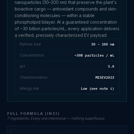
nanoparticles (30–200 nm) that preserve the plant's
bioactive cargo — antioxidant compounds and skin-
conditioning molecules — within a stable
phospholipid bilayer. At a guaranteed concentration
of ~30 billion particles/mL, every application delivers
a verified, precisely characterized EV payload.
Particle size
30 – 200 nm
Concentration
~30B particles / mL
pH
5.0
Characterization
MISEV2023
Allergy risk
Low (see note ↓)
FULL FORMULA (INCI)
7 ingredients. Every one intentional — nothing superfluous.