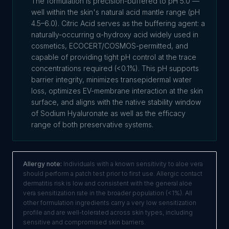
The formulation is precision-buffered to pH 5.0 —
well within the skin's natural acid mantle range (pH
4.5–6.0). Citric Acid serves as the buffering agent: a
naturally-occurring α-hydroxy acid widely used in
cosmetics, ECOCERT/COSMOS-permitted, and
capable of providing tight pH control at the trace
concentrations required (<0.1%). This pH supports
barrier integrity, minimizes transepidermal water
loss, optimizes EV-membrane interaction at the skin
surface, and aligns with the native stability window
of Sodium Hyaluronate as well as the efficacy
range of both preservative systems.
Allergy note:
Individuals with a known sensitivity to aloe vera
should perform a patch test prior to first use. Allergic contact
dermatitis risk is low and consistent with the general aloe
vera sensitization rate in the broader population (<1%). All
other formulation ingredients carry a very low sensitization
profile and are well-tolerated across skin types, including
sensitive and compromised skin barriers.