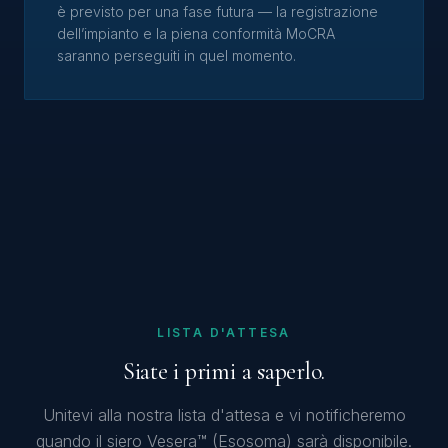
è previsto per una fase futura — la registrazione
dell’impianto e la piena conformità MoCRA
saranno perseguiti in quel momento.
LISTA D'ATTESA
Siate i primi a saperlo.
Unitevi alla nostra lista d'attesa e vi notificheremo
quando il siero Vesera™ (Esosoma) sarà disponibile.