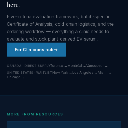
here.
Five-criteria evaluation framework, batch-specific
Certificate of Analysis, cold-chain logistics, and the
ordering workflow — everything a clinic needs to
evaluate and stock plant-derived EV serum.
For Clinicians hub
Toronto →
Montréal →
Vancouver →
CANADA · DIRECT SUPPLY
New York →
Los Angeles →
Miami →
UNITED STATES · WAITLIST
Chicago →
MORE FROM RESOURCES