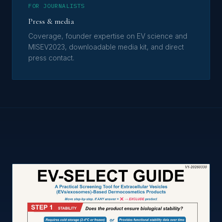
FOR JOURNALISTS
Press & media
Coverage, founder expertise on EV science and
MISEV2023, downloadable media kit, and direct
press contact.