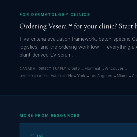
FOR DERMATOLOGY CLINICS
Ordering Vesera™ for your clinic? Start 
Five-criteria evaluation framework, batch-specific Ce
logistics, and the ordering workflow — everything a 
plant-derived EV serum.
Toronto →
Montréal →
Vancouver →
CANADA · DIRECT SUPPLY
New York →
Los Angeles →
Miami →
Ch
UNITED STATES · WAITLIST
MORE FROM RESOURCES
PILLAR