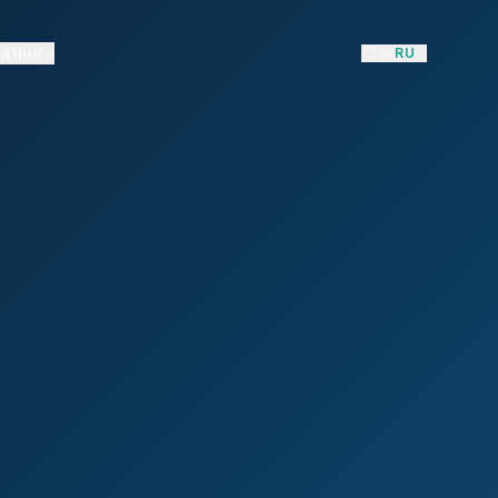
пания
RU