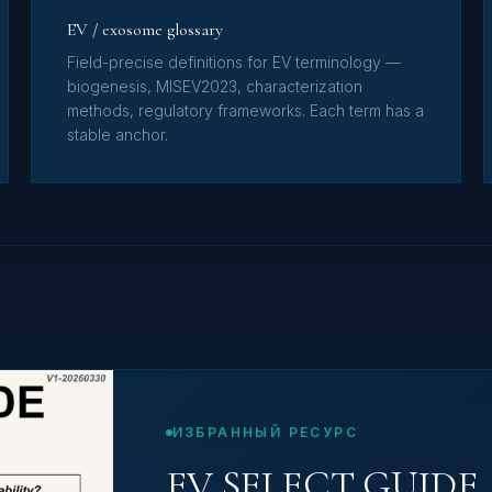
EV / exosome glossary
Field-precise definitions for EV terminology —
biogenesis, MISEV2023, characterization
methods, regulatory frameworks. Each term has a
stable anchor.
ИЗБРАННЫЙ РЕСУРС
EV SELECT GUIDE