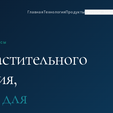
Главная
Технология
Продукты
Ресурсы
Ком
РСЫ
астительного
ия,
 для