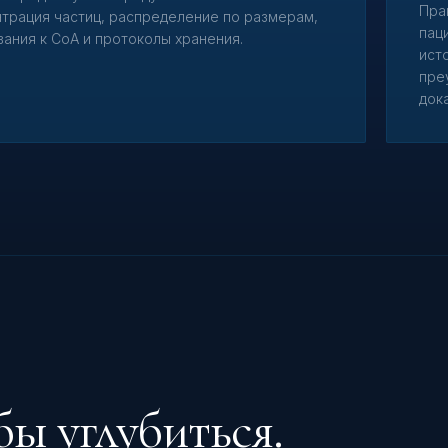
Пра
трация частиц, распределение по размерам,
пац
ания к CoA и протоколы хранения.
ист
пре
док
бы углубиться.