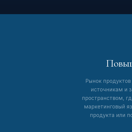
Повыш
Рынок продуктов
источникам и з
пространством, гд
маркетинговый яз
продукта или п