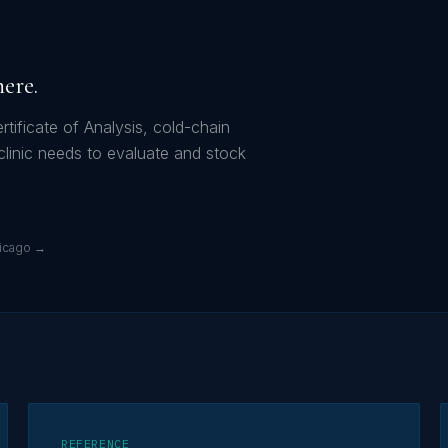
here.
rtificate of Analysis, cold-chain
clinic needs to evaluate and stock
icago →
REFERENCE