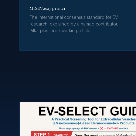
MISEV2023 primer
The international consensus standard for EV
research, explained by a named contributor.
Pillar plus three working articles.