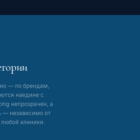
егории
но — по брендам,
аются наедине с
ing непрозрачен, а
ь — независимо от
 любой клиники.